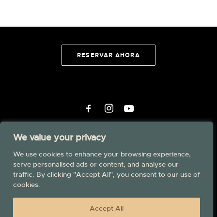
RESERVAR AHORA
We value your privacy
We use cookies to enhance your browsing experience,
serve personalised ads or content, and analyse our
traffic. By clicking "Accept All", you consent to our use of
© The Pyrmont Curaçao Beach Resort, Autograph Collection.
2026. Todos los derechos reservados.
cookies.
Términos de uso
Política de privacidad
Empleos
Accept All